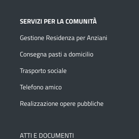
SERVIZI PER LA COMUNITÀ
Gestione Residenza per Anziani
Consegna pasti a domicilio
Trasporto sociale
Ho letto e accetto le
Telefono amico
condizioni sulla Privacy
Realizzazione opere pubbliche
(Leggi la privacy)
ATTI E DOCUMENTI